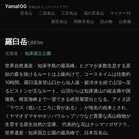
Yama100
百名山チェックリストアプリ
百名山
二百名山
三百名山
花の百名山
マイナー12
新百名山
関東百名山
読み物
山装備
羅臼岳
1,661
m
北海道
・
知床国立公園
世界自然遺産・知床半島の最高峰。ヒグマが多数生息する原
始の森を抜けるルートは上級向けで、コースタイムは往復約
10時間。羅臼温泉登山口から仙人坂・銀冷水を経て山頂へ至
るピストンが主なルート。山頂からは知床連山の縦走路や国
後島、根室海峡まで一望できる絶景展望台となる。アイヌ語
「ラウス（低いところに骨がある）」が地名の由来とされ、
ミヤマオダマキやホソバウルップソウなど貴重な高山植物が
生育する原生自然の宝庫。 代表的な花はチシマツガザクラ。
世界遺産・知床国立公園の最高峰で、日本百名山。