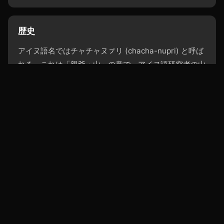
歴史
アイヌ語名ではチャチャヌㇷ゚リ (chacha-nupri) と呼ば
れる。これは「親爺・山」の意で、アイヌ語研究者の山
田秀三は「知床半島の最高峰なのでそう呼ばれたのだろ
うか」としている。
知床富士とも呼ばれている。また、漢字表記については
良牛岳と記されたこともある。
出典: Wikipedia →
アクセス
JR知床斜里駅からバス → 羅臼温泉登山口