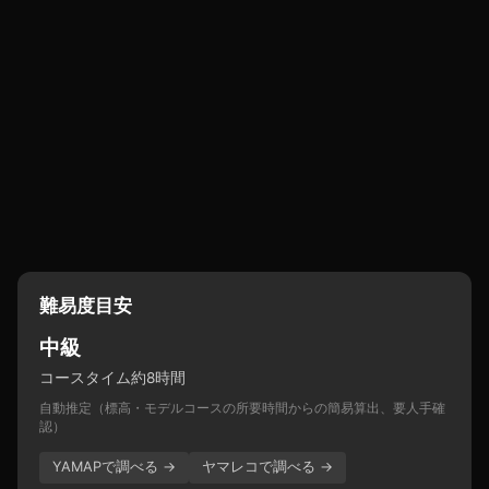
難易度目安
中級
コースタイム約8時間
自動推定（標高・モデルコースの所要時間からの簡易算出、要人手確
認）
YAMAPで調べる →
ヤマレコで調べる →