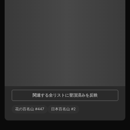
関連する全リストに登頂済みを反映
花の百名山
#
447
日本百名山
#
2