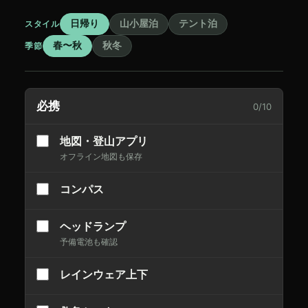
日帰り
山小屋泊
テント泊
スタイル
春〜秋
秋冬
季節
必携
0
/
10
地図・登山アプリ
オフライン地図も保存
コンパス
ヘッドランプ
予備電池も確認
レインウェア上下