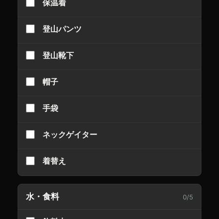
保温着
登山パンツ
登山靴下
帽子
手袋
ネックゲイター
着替え
水・食料
0
/
5