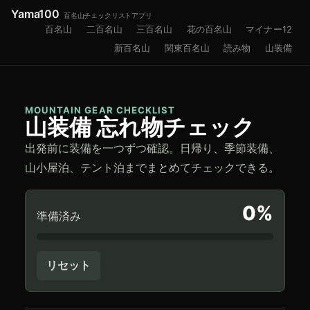
Yama100
百名山チェックリストアプリ
百名山
二百名山
三百名山
花の百名山
マイナー12
新百名山
関東百名山
読み物
山装備
MOUNTAIN GEAR CHECKLIST
山装備 忘れ物チェック
出発前に装備を一つずつ確認。日帰り、季節装備、
山小屋泊、テント泊までまとめてチェックできる。
0
%
準備済み
リセット