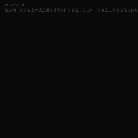
© Yama100
読み物一覧
百名山の成立
選考基準
深田久弥
登った山々
二百名山
三百名山
花の百名