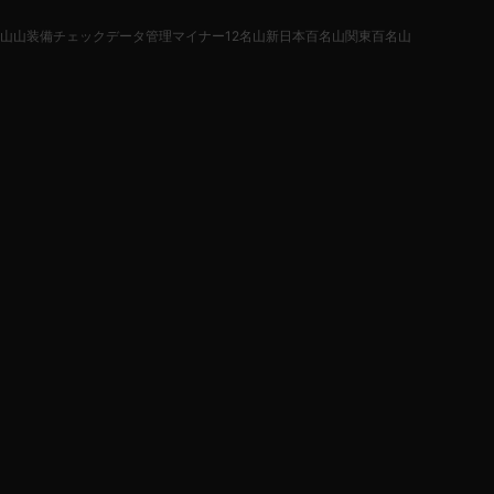
山
山装備チェック
データ管理
マイナー12名山
新日本百名山
関東百名山