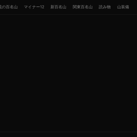
花の百名山
マイナー12
新百名山
関東百名山
読み物
山装備