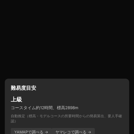
難易度目安
上級
コースタイム約12時間、標高2898m
自動推定（標高・モデルコースの所要時間からの簡易算出、要人手確
認）
YAMAPで調べる →
ヤマレコで調べる →