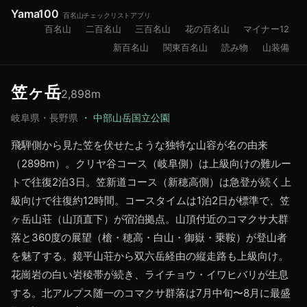
Yama100
百名山チェックリストアプリ
百名山
二百名山
三百名山
花の百名山
マイナー12
新百名山
関東百名山
読み物
山装備
笠ヶ岳
2,898
m
岐阜県・長野県
・
中部山岳国立公園
飛騨側から見た笠を伏せたような独特な山容が名の由来
（2898m）。クリヤ谷コース（岐阜側）は上級向けの難ルー
トで往復2泊3日。笠新道コース（新穂高側）は急登が続く上
級向けで往復約12時間。コースタイムは1泊2日が標準で、笠
ヶ岳山荘（山頂直下）が宿泊拠点。山頂付近のコマクサ大群
落と360度の展望（槍・穂高・白山・御嶽・乗鞍）が登山者
を魅了する。鏡平山荘から双六岳経由の縦走路も上級向け。
花崗岩の白い岩稜帯が続き、ライチョウ・イワヒバリが生息
する。北アルプス随一のコマクサ群落は7月中旬〜8月に最盛