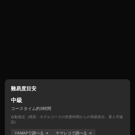
難易度目安
中級
コースタイム約5時間
自動推定（標高・モデルコースの所要時間からの簡易算出、要人手確
認）
YAMAPで調べる →
ヤマレコで調べる →