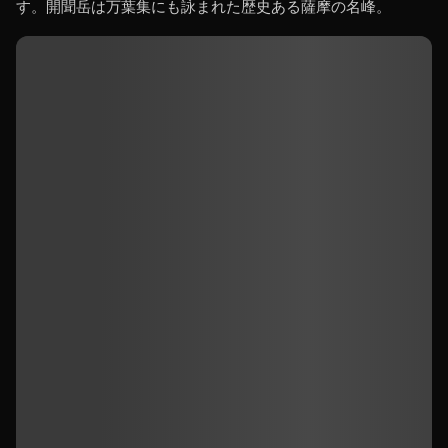
す。開聞岳は万葉集にも詠まれた歴史ある薩摩の名峰。