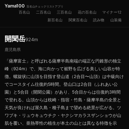
Yama100
百名山チェックリストアプリ
百名山
二百名山
三百名山
花の百名山
マイナー12
新百名山
関東百名山
読み物
山装備
開聞岳
924
m
鹿児島県
「薩摩富士」と呼ばれる薩摩半島南端の端正な円錐形の独立
峰（924m）で、海に向かって裾野を広げる美しい山容が特
徴。螺旋状に山頂を目指す登山道（2合目〜山頂）は中級向け
でコースタイム往復約5時間。登山口は2合目（ふれあい公
園）と5合目（開聞公園）があり、5合目からは往復約3時間
で登れる。山頂からは枕崎・指宿・竹島・薩摩半島の全景と
天気が良ければ屋久島・種子島まで望める絶景が広がる。ツ
ワブキ・リュウキュウチク・ヤクシマカラスザンショウが山
肌を覆い、亜熱帯性の植生が本土の山とは異なる特徴を示