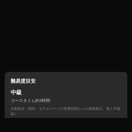
難易度目安
中級
コースタイム約5時間
自動推定（標高・モデルコースの所要時間からの簡易算出、要人手確
認）
YAMAPで調べる →
ヤマレコで調べる →