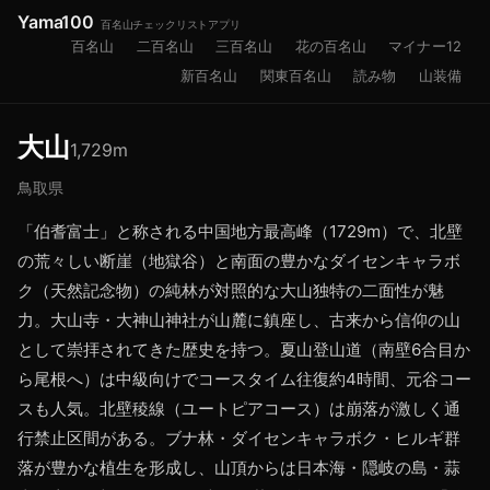
Yama100
百名山チェックリストアプリ
百名山
二百名山
三百名山
花の百名山
マイナー12
新百名山
関東百名山
読み物
山装備
大山
1,729
m
鳥取県
「伯耆富士」と称される中国地方最高峰（1729m）で、北壁
の荒々しい断崖（地獄谷）と南面の豊かなダイセンキャラボ
ク（天然記念物）の純林が対照的な大山独特の二面性が魅
力。大山寺・大神山神社が山麓に鎮座し、古来から信仰の山
として崇拝されてきた歴史を持つ。夏山登山道（南壁6合目か
ら尾根へ）は中級向けでコースタイム往復約4時間、元谷コー
スも人気。北壁稜線（ユートピアコース）は崩落が激しく通
行禁止区間がある。ブナ林・ダイセンキャラボク・ヒルギ群
落が豊かな植生を形成し、山頂からは日本海・隠岐の島・蒜