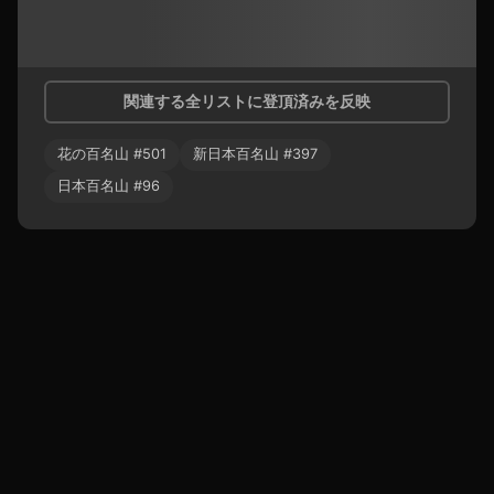
関連する全リストに登頂済みを反映
花の百名山
#
501
新日本百名山
#
397
日本百名山
#
96