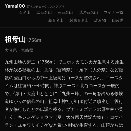
Yama100
百名山チェックリストアプリ
百名山
二百名山
三百名山
花の百名山
マイナー12
新百名山
関東百名山
読み物
山装備
祖母山
1,756
m
大分県・宮崎県
九州山地の盟主（1756m）でニホンカモシカが生息する原生
林が残る秘境の山。北谷（宮崎県）・尾平（大分県）など複
数の登山口からの中〜上級向けコースが整備され、コースタ
イムは往復約7〜9時間。神原コース・北谷コースが一般的
で、傾山・大崩山とともに「九州三峰」の一角を占める修験
道ゆかりの信仰の山。祖母山神社が山頂付近に鎮座し、役行
者が修行したとの伝説も残る。ブナ・ミズナラの原生林が美
しく、キレンゲショウマ（夏・大分県天然記念物）・コケイ
ラン・ユキワリイチゲなど希少植物が生育する。山頂からは