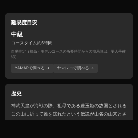
難易度目安
中級
コースタイム約6時間
自動推定（標高・モデルコースの所要時間からの簡易算出、要人手確
認）
YAMAPで調べる →
ヤマレコで調べる →
歴史
神武天皇が海戦の際、祖母である豊玉姫の故国とされる
この山に祈って難を逃れたという伝説が山名の由来とさ
れる。
出典: Wikipedia →