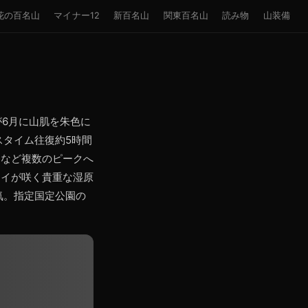
花の百名山
マイナー12
新百名山
関東百名山
読み物
山装備
が6月に山肌を朱色に
スタイム往復約5時間
山など複数のピークへ
タイが咲く貴重な湿原
気。指定国定公園の