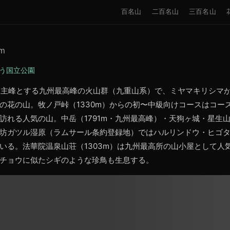
百名山
二百名山
三百名山
m
う国立公園
）を主峰とする九州最高峰の火山群（九重山系）で、ミヤマキリシマ
の花の山。牧ノ戸峠（1330m）からの初〜中級向けコースはコー
訪れる人気の山。中岳（1791m・九州最高峰）・天狗ヶ城・星生
坊ガツル湿原（ラムサール条約登録地）ではハルリンドウ・ヒゴ
いる。法華院温泉山荘（1303m）は九州最高所の山小屋として人
チョウに似たシギのような珍鳥も生息する。