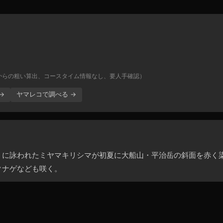
からの粗い算出、コースタイム情報なし、要人手確認）
→
ヤマレコで調べる →
』に詠われたミヤマキリシマが初夏に大船山・平治岳の斜面を赤く
クナゲなども咲く。