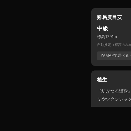
難易度目安
中級
標高1791m
自動推定（標高のみ
YAMAPで調べる 
植生
『坊がつる讃歌
ミやツクシシャ
出典: Wikipedia →