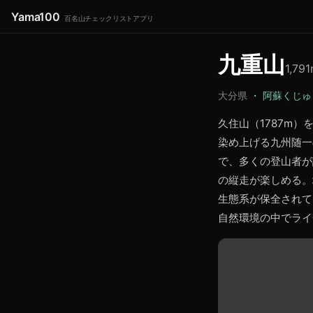
Yama100
百名山チェックリストアプリ
九重山
1,791
大分県
・
阿蘇くじゅ
久住山（1787m
染め上げる九州随一
で、多くの登山者が
の縦走が楽しめる。
生態系が保全されて
自然環境の中でライ