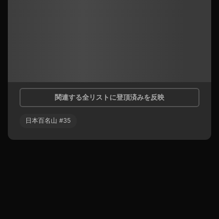
関連する全リストに登頂済みを反映
日本百名山
#
35