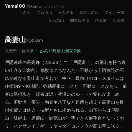
Yama100
百名山チェックリストアプリ
百名山
二百名山
三百名山
花の百名山
マイナー12
新百名山
関東百名山
読み物
山装備
高妻山
2,353
m
長野県・新潟県
・
妙高戸隠連山国立公園
戸隠連峰の最高峰（2353m）で「戸隠富士」の別名を持つ鋭
い山容が印象的。修験道にちなんだ一不動から十阿弥陀の石
仏が連なる登山道が有名で、中〜上級向けのコースタイムは
往復約9〜10時間。弥勒尾根コースと一不動コースがあり、前
者は尾根歩き、後者は沢・滝沿いのルートで変化が楽しめ
る。不動滝・帯岩・胸突キ八丁など難所を越えて高妻山を目
指す縦走は体力・技術ともに求められる。山頂からは戸隠
山・飯縄山・黒姫山・妙高山が一望できる展望台となってお
り、ハクサンイチゲ・ミヤマダイコンソウが高山帯に咲く。