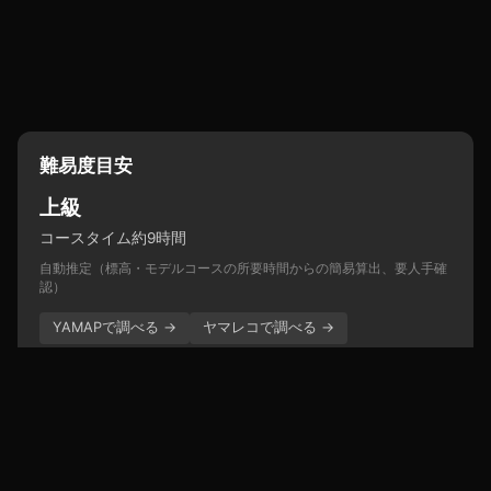
難易度目安
上級
コースタイム約9時間
自動推定（標高・モデルコースの所要時間からの簡易算出、要人手確
認）
YAMAPで調べる →
ヤマレコで調べる →
アクセス
JR妙高高原駅からバス → 戸隠牧場