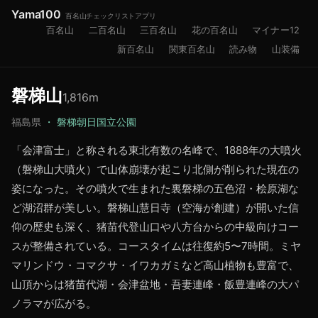
Yama100
百名山チェックリストアプリ
百名山
二百名山
三百名山
花の百名山
マイナー12
新百名山
関東百名山
読み物
山装備
磐梯山
1,816
m
福島県
・
磐梯朝日国立公園
「会津富士」と称される東北有数の名峰で、1888年の大噴火
（磐梯山大噴火）で山体崩壊が起こり北側が削られた現在の
姿になった。その噴火で生まれた裏磐梯の五色沼・桧原湖な
ど湖沼群が美しい。磐梯山慧日寺（空海が創建）が開いた信
仰の歴史も深く、猪苗代登山口や八方台からの中級向けコー
スが整備されている。コースタイムは往復約5〜7時間。ミヤ
マリンドウ・コマクサ・イワカガミなど高山植物も豊富で、
山頂からは猪苗代湖・会津盆地・吾妻連峰・飯豊連峰の大パ
ノラマが広がる。