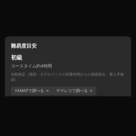
難易度目安
初級
コースタイム約4時間
自動推定（標高・モデルコースの所要時間からの簡易算出、要人手確
認）
YAMAPで調べる →
ヤマレコで調べる →
アクセス
JR猪苗代駅からバス → 八方台登山口