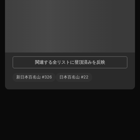
関連する全リストに登頂済みを反映
新日本百名山
#
326
日本百名山
#
22