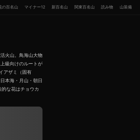
花の百名山
マイナー12
新百名山
関東百名山
読み物
山装備
く活火山。鳥海山大物
〜上級向けのルートが
イアザミ（固有
・日本海・月山・朝日
表的な花はチョウカ