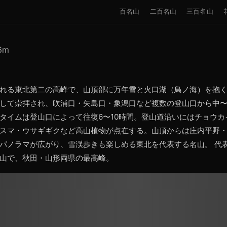
百名山
二百名山
三百名山
6
m
れる東北第二の高峰で、山頂部に万年雪と火口湖（鳥ノ海）を抱
して崇拝され、吹浦口・矢島口・象潟口など複数の登山口から中
タイムは登山口によって往復6〜10時間。登山道沿いにはチョウカ
スマ・ウサギギクなど高山植物が点在する。山頂からは庄内平野
パノラマが広がり、雪渓歩きも楽しめる東北を代表する名山。 代
山で、秋田・山形両県の最高峰。