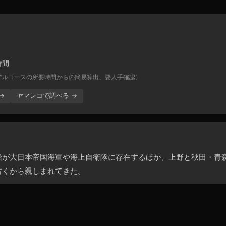
時間
デルコースの所要時間からの簡易算出、要人手確認）
→
ヤマレコで調べる →
船が大日本帝国海軍や海上自衛隊に存在するほか、上野と秋田・青
古くから親しまれてきた。