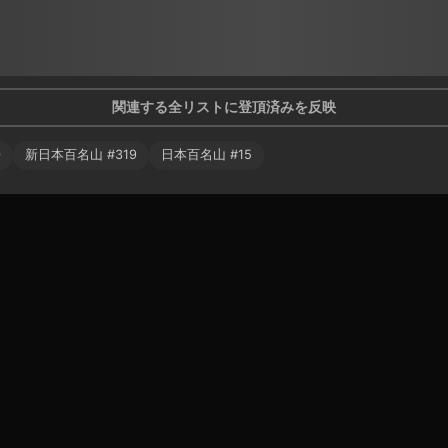
関連する全リストに登頂済みを反映
0
新日本百名山
#
319
日本百名山
#
15