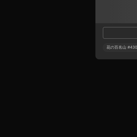
花の百名山
#
43