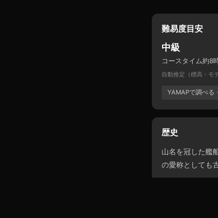
難易度目安
中級
コースタイム約8
自動推定（標高・モ
YAMAPで調べる 
歴史
山名を冠した艦
の愛称としても
出典: Wikipedia →