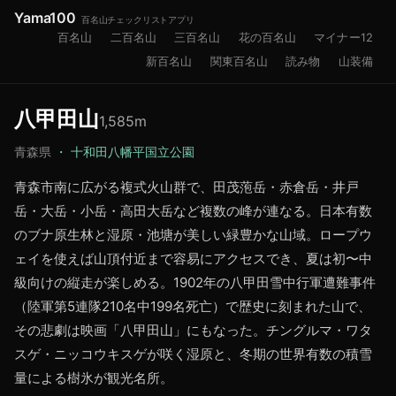
Yama100
百名山チェックリストアプリ
百名山
二百名山
三百名山
花の百名山
マイナー12
新百名山
関東百名山
読み物
山装備
八甲田山
1,585
m
青森県
・
十和田八幡平国立公園
青森市南に広がる複式火山群で、田茂萢岳・赤倉岳・井戸
岳・大岳・小岳・高田大岳など複数の峰が連なる。日本有数
のブナ原生林と湿原・池塘が美しい緑豊かな山域。ロープウ
ェイを使えば山頂付近まで容易にアクセスでき、夏は初〜中
級向けの縦走が楽しめる。1902年の八甲田雪中行軍遭難事件
（陸軍第5連隊210名中199名死亡）で歴史に刻まれた山で、
その悲劇は映画「八甲田山」にもなった。チングルマ・ワタ
スゲ・ニッコウキスゲが咲く湿原と、冬期の世界有数の積雪
量による樹氷が観光名所。