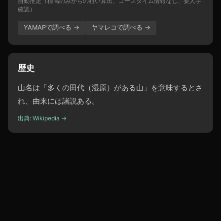
自動推定（標高のみからの粗い算出、コースタイム情報なし、要人手
確認）
YAMAPで調べる →
ヤマレコで調べる →
歴史
山名は「多くの田代（湿原）がある山」を意味するとさ
れ、由来には諸説ある。
出典: Wikipedia →
植生
湿原にミズバショウやモウセンゴケが群生し、山腹はア
オモリトドマツの森。大正期に酸ヶ湯温泉の郡場フミが
植物採集で功績を残し、山麓に東北大学の植物実験所が
設けられた。